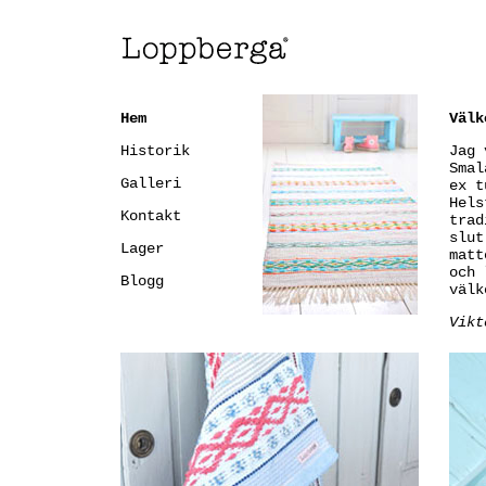
Hem
Välk
Historik
Jag 
Smal
Galleri
ex t
Hels
Kontakt
trad
slut
Lager
matt
och 
Blogg
väl
Vikt